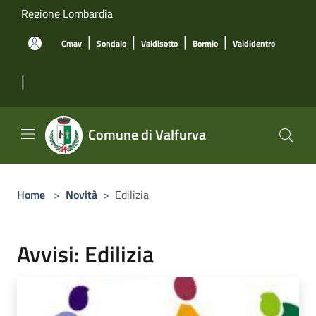
Salta al contenuto principale
Regione Lombardia
|
|
|
|
Cmav
Sondalo
Valdisotto
Bormio
Valdidentro
|
Comune di Valfurva
Home
>
Novità
>
Edilizia
Avvisi: Edilizia