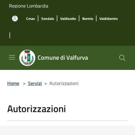
Salta al contenuto principale
Regione Lombardia
|
|
|
|
Cmav
Sondalo
Valdisotto
Bormio
Valdidentro
|
Comune di Valfurva
Home
>
Servizi
>
Autorizzazioni
Autorizzazioni