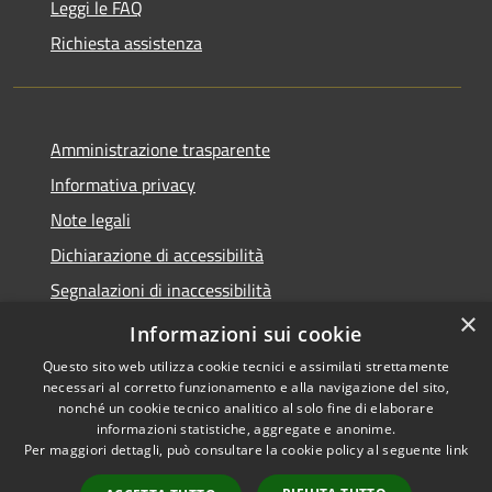
Leggi le FAQ
Richiesta assistenza
Amministrazione trasparente
Informativa privacy
Note legali
Dichiarazione di accessibilità
Segnalazioni di inaccessibilità
×
Whistleblowing segnalazione illeciti
Informazioni sui cookie
Questo sito web utilizza cookie tecnici e assimilati strettamente
necessari al corretto funzionamento e alla navigazione del sito,
nonché un cookie tecnico analitico al solo fine di elaborare
informazioni statistiche, aggregate e anonime.
RSS
Copyright © 2026 • Comune di
Per maggiori dettagli, può consultare la cookie policy al seguente
link
Accessibilità
Valfurva • Powered by
Privacy
Municipium
Accesso
•