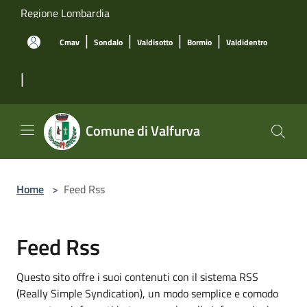
Salta al contenuto principale
Regione Lombardia
|
|
|
|
Cmav
Sondalo
Valdisotto
Bormio
Valdidentro
|
Comune di Valfurva
Home
>
Feed Rss
Feed Rss
Questo sito offre i suoi contenuti con il sistema RSS
(Really Simple Syndication), un modo semplice e comodo