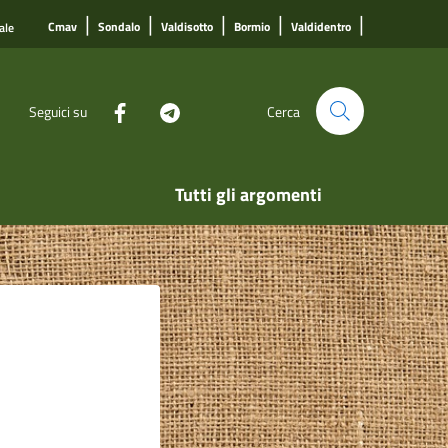
|
|
|
|
|
Cmav
Sondalo
Valdisotto
Bormio
Valdidentro
ale
Seguici su
Cerca
Tutti gli argomenti