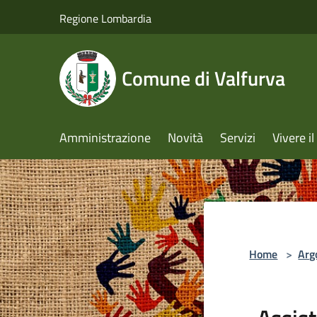
Salta al contenuto principale
Regione Lombardia
Comune di Valfurva
Amministrazione
Novità
Servizi
Vivere 
Home
>
Arg