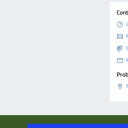
Cont
Prob