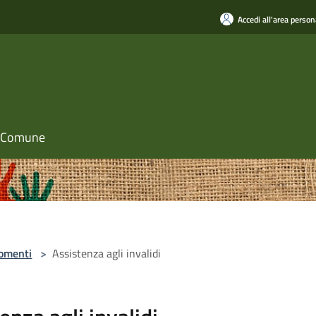
Accedi all'area person
il Comune
omenti
>
Assistenza agli invalidi