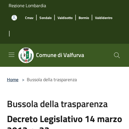
Salta al contenuto principale
Regione Lombardia
|
|
|
|
Cmav
Sondalo
Valdisotto
Bormio
Valdidentro
|
Comune di Valfurva
Home
>
Bussola della trasparenza
Bussola della trasparenza
Decreto Legislativo 14 marzo