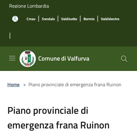
Salta al contenuto principale
Regione Lombardia
|
|
|
|
Cmav
Sondalo
Valdisotto
Bormio
Valdidentro
|
Comune di Valfurva
Home
>
Piano provinciale di emergenza frana Ruinon
Piano provinciale di
emergenza frana Ruinon