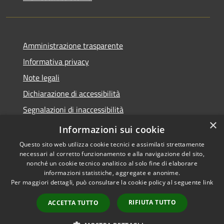
Amministrazione trasparente
Informativa privacy
Note legali
Dichiarazione di accessibilità
Segnalazioni di inaccessibilità
×
Whistleblowing segnalazione illeciti
Informazioni sui cookie
Questo sito web utilizza cookie tecnici e assimilati strettamente
necessari al corretto funzionamento e alla navigazione del sito,
nonché un cookie tecnico analitico al solo fine di elaborare
informazioni statistiche, aggregate e anonime.
RSS
Copyright © 2026 • Comune di
Per maggiori dettagli, può consultare la cookie policy al seguente
link
Accessibilità
Valfurva • Powered by
Privacy
Municipium
Accesso
•
RIFIUTA TUTTO
ACCETTA TUTTO
Cookie
redazione