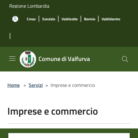
Salta al contenuto principale
Regione Lombardia
|
|
|
|
Cmav
Sondalo
Valdisotto
Bormio
Valdidentro
|
Comune di Valfurva
Home
>
Servizi
>
Imprese e commercio
Imprese e commercio