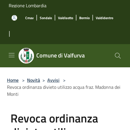
Salta al contenuto principale
Regione Lombardia
|
|
|
|
Cmav
Sondalo
Valdisotto
Bormio
Valdidentro
|
Comune di Valfurva
Home
>
Novità
>
Avvisi
>
Revoca ordinanza divieto utilizzo acqua fraz. Madonna dei
Monti
Revoca ordinanza