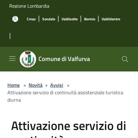
Salta al contenuto principale
Regione Lombardia
|
|
|
|
Cmav
Sondalo
Valdisotto
Bormio
Valdidentro
|
Comune di Valfurva
Home
>
Novità
>
Avvisi
>
Attivazione servizio di continuità assistenziale turistica
diurna
Attivazione servizio di