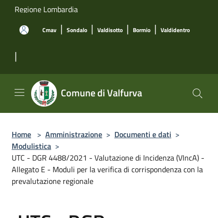
Salta al contenuto principale
Regione Lombardia
|
|
|
|
Cmav
Sondalo
Valdisotto
Bormio
Valdidentro
|
Comune di Valfurva
Home
>
Amministrazione
>
Documenti e dati
>
Modulistica
>
UTC - DGR 4488/2021 - Valutazione di Incidenza (VIncA) -
Allegato E - Moduli per la verifica di corrispondenza con la
prevalutazione regionale