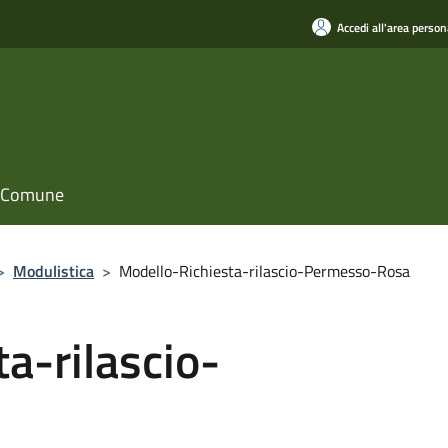
Accedi all'area person
il Comune
>
Modulistica
>
Modello-Richiesta-rilascio-Permesso-Rosa
a-rilascio-