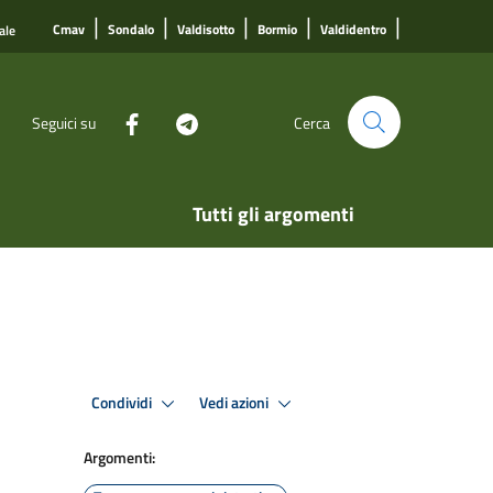
|
|
|
|
|
Cmav
Sondalo
Valdisotto
Bormio
Valdidentro
ale
Seguici su
Cerca
Tutti gli argomenti
Condividi
Vedi azioni
Argomenti: