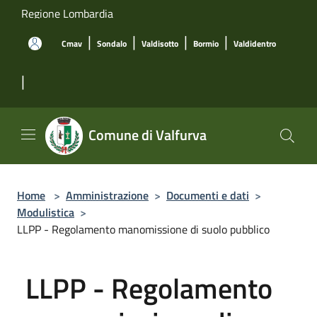
Salta al contenuto principale
Regione Lombardia
|
|
|
|
Cmav
Sondalo
Valdisotto
Bormio
Valdidentro
|
Comune di Valfurva
Home
>
Amministrazione
>
Documenti e dati
>
Modulistica
>
LLPP - Regolamento manomissione di suolo pubblico
LLPP - Regolamento