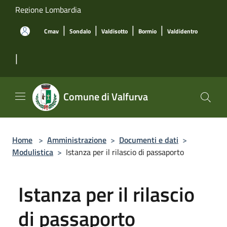
Salta al contenuto principale
Regione Lombardia
|
|
|
|
Cmav
Sondalo
Valdisotto
Bormio
Valdidentro
|
Comune di Valfurva
Home
>
Amministrazione
>
Documenti e dati
>
Modulistica
>
Istanza per il rilascio di passaporto
Istanza per il rilascio
di passaporto