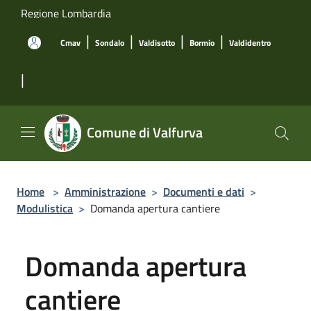
Salta al contenuto principale
Regione Lombardia
|
|
|
|
Cmav
Sondalo
Valdisotto
Bormio
Valdidentro
|
Comune di Valfurva
Home
>
Amministrazione
>
Documenti e dati
>
Modulistica
>
Domanda apertura cantiere
Domanda apertura
cantiere