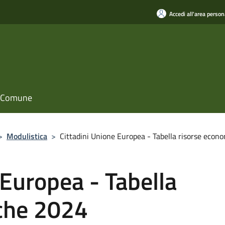
Accedi all'area person
il Comune
>
Modulistica
>
Cittadini Unione Europea - Tabella risorse eco
 Europea - Tabella
che 2024