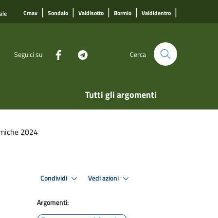
|
|
|
|
|
Cmav
Sondalo
Valdisotto
Bormio
Valdidentro
ale
Seguici su
Cerca
Tutti gli argomenti
nomiche 2024
Condividi
Vedi azioni
Argomenti: